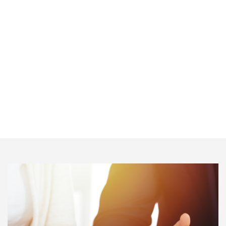
poszukujemy nowych rozwiązań. Preferujemy aktywne
metody uczenia się, między innymi: pracę metodą
projektu, naukę przez doświadczanie, Metodę Pytań i
Doświadczeń propagowaną przez Uniwersytet Dzieci.
Aktywności własnej sprzyja organizacja zajęć również
poza budynkiem szkoły – w parku, muzeum, w
obiektach sportowo-rekreacyjnych, instytucjach kultury i
nauki oraz podczas wycieczek.