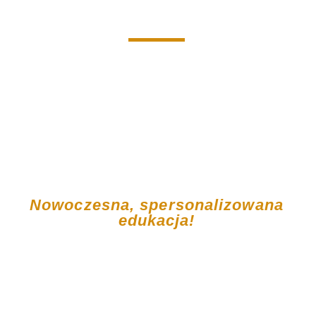
Jak
uczymy..
.
Nowoczesna, spersonalizowana
edukacja!
Jesteśmy przekonani, że najskuteczniejszą formą
edukacji jest jej personalizacja.
Każdy uczeń wie, że cele i wymagania stawiane przed
nim są ustalane indywidualnie – tak, by mógł