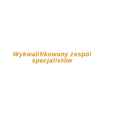
Pedag
ogiczn
a
Wykwalifikowany zespół
specjalistów
Kadrę pedagogiczną NSP LOGOS tworzy
zespół doświadczonych, kreatywnych,
pełnych pasji i ciepła nauczycieli,
dbających o przyjazną atmosferę w
szkole. W swojej pracy korzystają oni
zarówno ze sprawdzonych wzorców
dydaktycznych jak i nowatorskich,
kreatywnych metod pedagogiki. Realizują
autorskie programy nauczania stanowiące